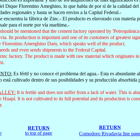
del Dique Florentino Ameghino, lo que habla de por sí de la calidad del
dades regionales y hasta se hacen envios a la Capital Federal.-
e encuentra la fábrica de Zinc.- El producto es elavorado con materia p
sale para el norte por vía marítima.-
 should be mentioned that the cement factory operated by 'Petroquímica E
. Its production is important and one of its customers of greatest sign
the Florentino Amerghino Dam, which speaks well of the product.
 needs and even sends shipments to the Federal Capital.
 zinc factory. The product is made with raw material which originates in 
rm.
ENTO:
Es fértil y no conoce el problema del agua.- Esta es abundante a
 está cultivado dentro de sus posibilidades y su producción absorbida
ALLEY:
It is fertile and does not suffer from a lack of water. This is a
Huapí. It is not cultivated to its full potential and its production is
r.
RETURN
RETURN
e
to top of page
Comodoro Rivadavia line pag