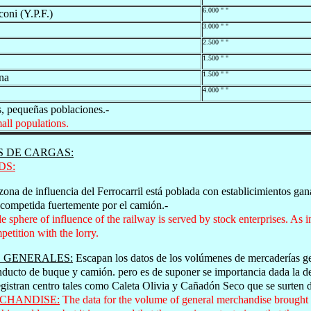
6.000 " "
oni (Y.P.F.)
3.000 " "
2.500 " "
1.500 " "
1.500 " "
na
4.000 " "
, pequeñas poblaciones.-
mall populations.
S DE CARGAS:
DS:
ona de influencia del Ferrocarril está poblada con establicimientos gan
competida fuertemente por el camión.-
sphere of influence of the railway is served by stock enterprises. As i
petition with the lorry.
 GENERALES:
Escapan los datos de los volúmenes de mercaderías ge
onducto de buque y camión. pero es de suponer se importancia dada la 
gistran centro tales como Caleta Olivia y Cañadón Seco que se surten de
CHANDISE:
The data for the volume of general merchandise brought in