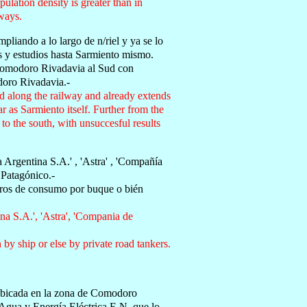
pulation density is greater than in
ways.
pliando a lo largo de n/riel y ya se lo
os y estudios hasta Sarmiento mismo.
 Comodoro Rivadavia al Sud con
doro Rivadavia.-
ed along the railway and already extends
r as Sarmiento itself. Further from the
 the south, with unsuccesful results
 Argentina S.A.' , 'Astra' , 'Compañía
 Patagónico.-
ntros de consumo por buque o bién
ina S.A.', 'Astra', 'Compania de
n by ship or else by private road tankers.
 ubicada en la zona de Comodoro
 Agua y Energía Eléctrica E.N. que lo