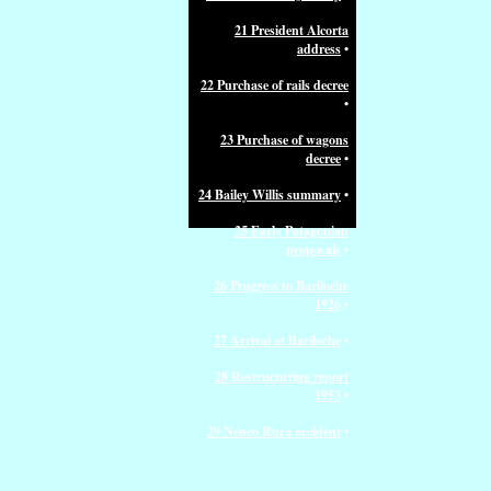
21 President Alcorta
address
•
22 Purchase of rails decree
•
23 Purchase of wagons
decree
•
24 Bailey Willis summary
•
25 Early Patagonian
proposals
•
26 Progress to Bariloche
1926
•
27 Arrival at Bariloche
•
28 Restructuring report
1953
•
29 Neneo Ruca accident
•