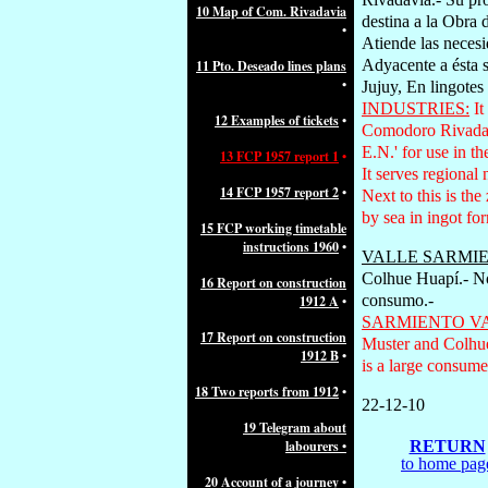
10 Map of Com. Rivadavia
destina a la Obra 
•
Atiende las necesi
Adyacente a ésta s
11 Pto. Deseado lines plans
•
Jujuy, En lingotes 
INDUSTRIES:
It
12 Examples of tickets
•
Comodoro Rivadavia
E.N.' for use in 
13 FCP 1957 report 1
•
It serves regional
14 FCP 1957 report 2
•
Next to this is the
by sea in ingot fo
15 FCP working timetable
instructions 1960
•
VALLE SARMI
Colhue Huapí.- No
16 Report on construction
consumo.-
1912 A
•
SARMIENTO V
17 Report on construction
Muster and Colhue 
1912 B
•
is a large consume
18 Two reports from 1912
•
22-12-10
19 Telegram about
labourers •
RETURN
to home pag
20 Account of a journey
•