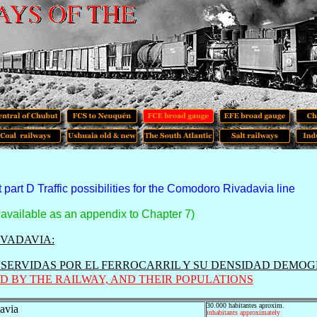
part D Traffic possibilities for the Comodoro Rivadavia line
is available as an appendix to Chapter 7)
VADAVIA:
SERVIDAS POR EL FERROCARRIL Y SU DENSIDAD DEMO
D BY THE RAILWAY, AND THEIR POPULATIONS
30.000 habitantes aproxim.
avia
inhabitants approximately