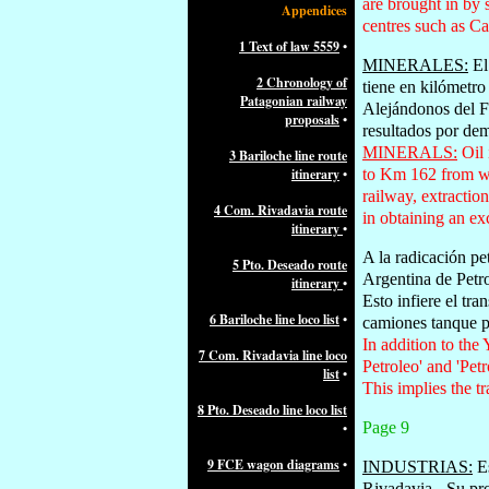
are brought in by s
Appendices
centres such as C
1 Text of law 5559
•
MINERALES:
El 
2 Chronology of
tiene en kilómetro
Patagonian railway
Alejándonos del F
proposals
•
resultados por de
MINERALS:
Oil 
3 Bariloche line route
itinerary
•
to Km 162 from whe
railway, extracti
4 Com. Rivadavia route
in obtaining an ex
itinerary
•
A la radicación pe
5 Pto. Deseado route
Argentina de Petro
itinerary
•
Esto infiere el tr
6 Bariloche line loco list
•
camiones tanque pa
In addition to the
7 Com. Rivadavia line loco
Petroleo' and 'Pe
list
•
This implies the tr
8 Pto. Deseado line loco list
Page 9
•
9 FCE wagon diagrams
•
INDUSTRIAS:
Es
Rivadavia.- Su pro