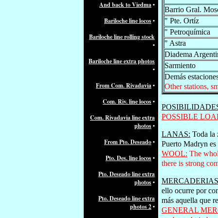
And back to Viedma
•
Barrio Gral. Mosc
Bariloche line locos
•
" Pte. Ortíz
" Petroquímica
Bariloche line rolling stock
" Astra
•
Diadema Argenti
Bariloche line extra photos
Sarmiento
•
Demás estaciones
From Com. Rivadavia
•
Other stations, s
Com. Riv. line locos
•
POSIBILIDADE
POSSIBLE LOA
Com. Rivadavia line extra
photos
•
LANAS:
Toda la z
From Pto. Deseado
•
Puerto Madryn es 
WOOL:
The whole 
Pto. Des. line locos
•
there is strong com
Pto. Deseado line extra
MERCADERIAS
photos
•
ello ocurre por c
Pto. Deseado line extra
más aquella que re
photos 2
•
GENERAL MER