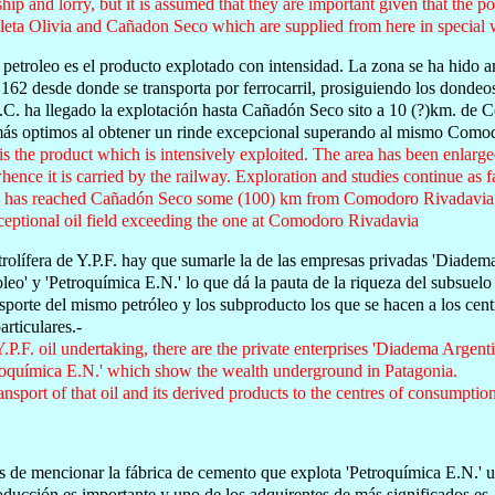
hip and lorry, but it is assumed that they are important given that the po
aleta Olivia and Cañadon Seco which are supplied from here in special 
petroleo es el producto explotado con intensidad. La zona se ha hido am
 162 desde donde se transporta por ferrocarril, prosiguiendo los donde
.C. ha llegado la explotación hasta Cañadón Seco sito a 10 (?)km. de
más optimos al obtener un rinde excepcional superando al mismo Como
is the product which is intensively exploited. The area has been enlarg
nce it is carried by the railway. Exploration and studies continue as fa
on has reached Cañadón Seco some (100) km from Comodoro Rivadavia to
ceptional oil field exceeding the one at Comodoro Rivadavia
trolífera de Y.P.F. hay que sumarle la de las empresas privadas 'Diadema
leo' y 'Petroquímica E.N.' lo que dá la pauta de la riqueza del subsuelo
ansporte del mismo petróleo y los subproducto los que se hacen a los ce
rticulares.-
 Y.P.F. oil undertaking, there are the private enterprises 'Diadema Argent
troquímica E.N.' which show the wealth underground in Patagonia.
ansport of that oil and its derived products to the centres of consumptio
 de mencionar la fábrica de cemento que explota 'Petroquímica E.N.'
ducción es importante y uno de los adquirentes de más significados es