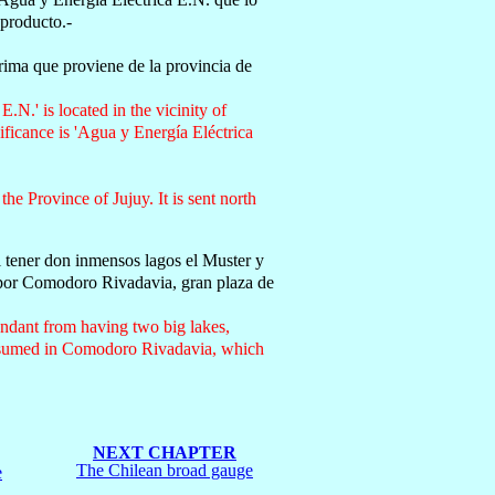
 producto.-
rima que proviene de la provincia de
.N.' is located in the vicinity of
ificance is 'Agua y Energía Eléctrica
the Province of Jujuy. It is sent north
l tener don inmensos lagos el Muster y
 por Comodoro Rivadavia, gran plaza de
bundant from having two big lakes,
 consumed in Comodoro Rivadavia, which
NEXT CHAPTER
The Chilean broad gauge
e