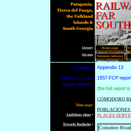
Glossary
Site map
Appendix 13
Chapter 4
1957 FCP report 
The FCE broad
gauge network
(the full report 
COMODORO RI
Main pages
POBLACIONES 
Ambitious plans
•
PLACES SERVE
Towards Bariloche
•
Comodoro Rivad