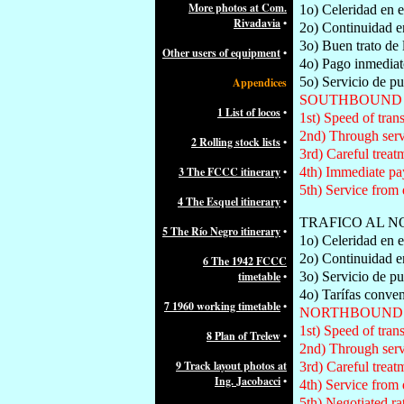
More photos at Com.
1o) Celeridad en e
Rivadavia
•
2o) Continuidad en
3o) Buen trato de 
Other users of equipment
•
4o) Pago inmediato
5o) Servicio de pu
Appendices
SOUTHBOUND 
1 List of locos
•
1st) Speed of tran
2nd) Through serv
2 Rolling stock lists
•
3rd) Careful treat
3 The FCCC itinerary
•
4th) Immediate pay
5th) Service from 
4 The Esquel itinerary
•
TRAFICO AL N
5 The Río Negro itinerary
•
1o) Celeridad en e
2o) Continuidad en
6 The 1942 FCCC
timetable
•
3o) Servicio de pu
4o) Tarífas conve
7 1960 working timetable
•
NORTHBOUND 
1st) Speed of tran
8 Plan of Trelew
•
2nd) Through serv
9 Track layout photos at
3rd) Careful treat
Ing. Jacobacci
•
4th) Service from 
5th) Negotiated ra