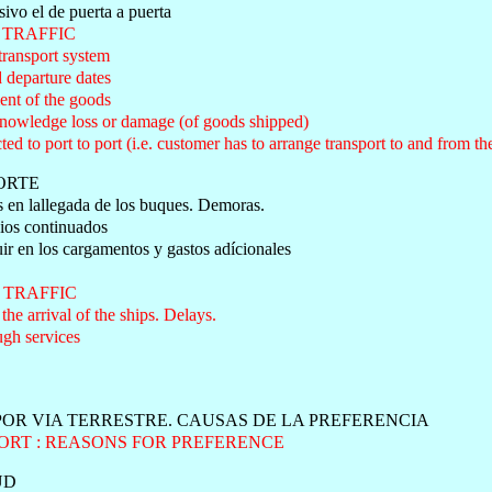
sivo el de puerta a puerta
TRAFFIC
 transport system
 departure dates
ent of the goods
cknowledge loss or damage (of goods shipped)
cted to port to port (i.e. customer has to arrange transport to and from th
ORTE
s en lallegada de los buques. Demoras.
cios continuados
ir en los cargamentos y gastos adícionales
TRAFFIC
 the arrival of the ships. Delays.
ugh services
OR VIA TERRESTRE. CAUSAS DE LA PREFERENCIA
RT : REASONS FOR PREFERENCE
UD