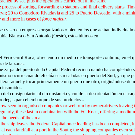
eached by sea plus the operations carried out in the same.
process of sorting, forwarding to stations and final delivery starts. T
ryn; 20 to Comodoro Rivadavia and 25 to Puerto Deseado, with a mini
y and more in cases of
force majeur
.
ea visto en empresas organizados o bien en los que actúan individualme
ahía Blanca o San Antonio (Oeste), estos últimos en
 Ferrocarril Roca, ofreciendo un medio de transporte continuo, en el q
s de la zona.-
 zarpa del puerto de la Capital Federal recien cuando ha completado su
o mismo ocurre cuando efectúa sus recaladas en puerto del Sud, ya que 
terar aquel y tocar primeramente un puerto que otro, originándose dem
o insumido.-
o del consignatario tal circunstancia y cunde la desorientación en el ca
 bodegas para el embarque de sus productos.-
now seen in organised companies or well run by owner-drivers leaving 
gularly, these last in combination with the FC Roca, offering a medium 
 the needs of the area.
the ship leaves the Federal Capital once loading has been completed, in
t each landfall at a port in the South; the shipping companies even suit