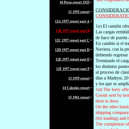
10
Perez report 1925
•
CONSIDERACIO
11 1955 report
•
CONSIDERATIO
12A 1957 report part A
•
1o) El camión ofre
12B 1957 report part B
•
Las cargas remitid
de hace de puerta 
12C 1957 report part C
•
En cambio si el tr
Naviera, con la pr
12D 1957 report part D
•
debiendo regresar 
12E 1957 report part E
•
Terminado el carga
los distintos punt
12F 1957 report part F
•
al proceso de clas
días a Madryn; 20
13 1959 report
•
y los que se amplí
14 Calculos report
•
1st) The lorry off
Goods sent by lorr
15 1961 report
•
door to door.
On the other hand, 
shipping company, 
(for loading) and 
The completion of 