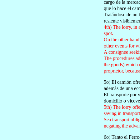
cargo de la mercad
que lo hace el ca
Tratándose de un t
resiente visiblemen
4th) The lorry, in
spot.
On the other hand 
other events for w
A consignee seekin
The procedures ad
the goods) which re
proprietor, because
5o) El camión ofre
además de una eco
El transporte por 
domicilio o viceve
5th) The lorry off
saving in transpor
Sea transport obli
negating the advant
6o) Tanto el Ferroc