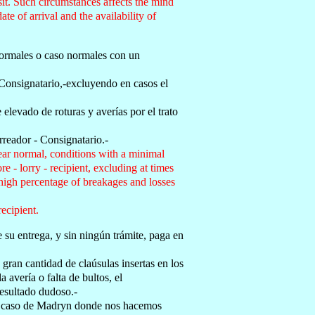
nsit. Such circumstances affects the mind
e of arrival and the availability of
normales o caso normales con un
 Consignatario,-excluyendo en casos el
elevado de roturas y averías por el trato
reador - Consignatario.-
near normal, conditions with a minimal
 - lorry - recipient, excluding at times
high percentage of breakages and losses
recipient.
e su entrega, y sin ningún trámite, paga en
ran cantidad de claúsulas insertas en los
 avería o falta de bultos, el
resultado dudoso.-
 el caso de Madryn donde nos hacemos