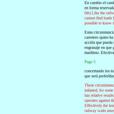
En cambio el camío
en forma reservada
6th) Like the rail
cannot find loads f
possible to know t
Estas circunstanci
carretero quien h
acción que pueda e
engranaje en que g
marítimo. Efectiv
Page 5
concertando los tr
que será preferída
These circumstance
initiated, for some
has relative result
operates against th
Effectively the lo
railway waits unuse