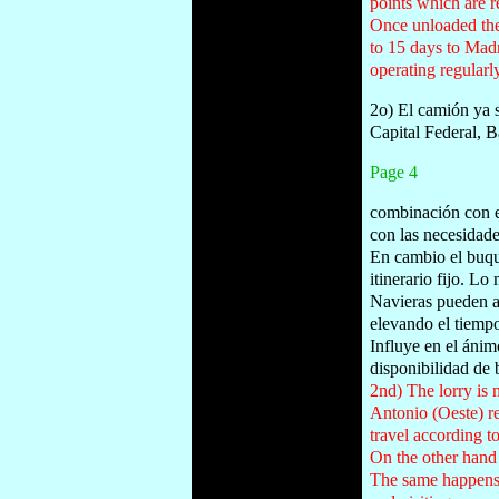
points which are r
Once unloaded the 
to 15 days to Mad
operating regularl
2o) El camión ya s
Capital Federal, B
Page 4
combinación con el
con las necesidade
En cambio el buque
itinerario fijo. L
Navieras pueden al
elevando el tiemp
Influye en el ánim
disponibilidad de
2nd) The lorry is 
Antonio (Oeste) re
travel according to
On the other hand 
The same happens a