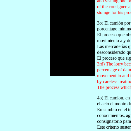
and visiting one p
of the consignee a
storage for his pro
3o) El camión por
porcentage mínimo
El proceso que obs
movimiento a y de
Las mercaderías qu
desconsiderado que
El proceso que si
3rd) The lorry bec
percentage of dama
movement to and fr
by careless treatm
The process which t
4o) El camíon, en 
el acto el monto d
En cambio en el tr
conocimientos, agr
consignatorio para
Este criterio sust