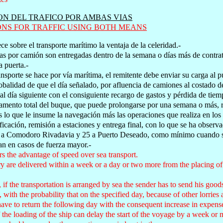
N DEL TRAFICO POR AMBAS VIAS
NS FOR TRAFFIC USING BOTH MEANS
ce sobre el transporte marítimo la ventaja de la celeridad.-
as por camión son entregadas dentro de la semana o días más de contrata
a puerta.-
ansporte se hace por vía marítima, el remitente debe enviar su carga al pu
obalidad de que el día señalado, por afluencia de camiones al costado d
al día siguiente con el consiguiente recargo de gastos y pérdida de tiem
mento total del buque, que puede prolongarse por una semana o más, reci
os lo que le insume la navegación más las operaciones que realiza en los
ificación, remisión a estaciones y entrega final, con lo que se ha obse
 a Comodoro Rivadavia y 25 a Puerto Deseado, como mínimo cuando se 
an en casos de fuerza mayor.-
ers the advantage of speed over sea transport.
y are delivered within a week or a day or two more from the placing of
if the transportation is arranged by sea the sender has to send his goods
with the probability that on the specified day, because of other lorries a
have to return the following day with the consequent increase in expense
the loading of the ship can delay the start of the voyage by a week or m