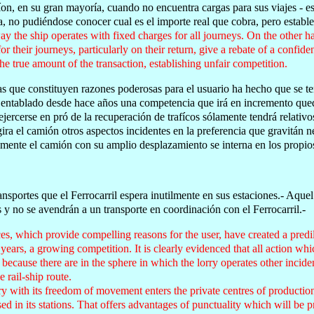
n, en su gran mayoría, cuando no encuentra cargas para sus viajes - espe
, no pudiéndose conocer cual es el importe real que cobra, pero establ
way the ship operates with fixed charges for all journeys. On the other h
or their journeys, particularly on their return, give a rebate of a confiden
he true amount of the transaction, establishing unfair competition.
as que constituyen razones poderosas para el usuario ha hecho que se te
a entablado desde hace años una competencia que irá en incremento qu
jercerse en pró de la recuperación de trafícos sólamente tendrá relativo
ira el camión otros aspectos incidentes en la preferencia que gravitán ne
amente el camión con su amplio desplazamiento se interna en los propio
ansportes que el Ferrocarril espera inutilmente en sus estaciones.- Aquel
s y no se avendrán a un transporte en coordinación con el Ferrocarril.-
s, which provide compelling reasons for the user, have created a predi
 years, a growing competition. It is clearly evidenced that all action whi
s because there are in the sphere in which the lorry operates other incid
e rail-ship route.
rry with its freedom of movement enters the private centres of production
d in its stations. That offers advantages of punctuality which will be pr