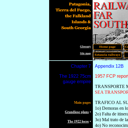
Glossary
Site map
Chapter
7
Appendix 12B
The
1922 75cm
1957 FCP report
gauge empire
TRANSPORTE M
SEA TRANSPOR
Main pages
TRAFICO AL S
1o) Demoras en lo
Grandiose plans
•
2o) Falta de itinera
3o) Mal trato de l
The 1922 locos
•
4o) No reconocimie