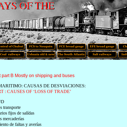
 part B Mostly on shipping and buses
ARITIMO: CAUSAS DE DESVIACIONES:
T : CAUSES OF ‘LOSS OF TRADE’
UD
s transporte
rios fijos de salídas
as mercaderías
nto de faltas y averías