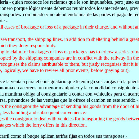
ería - quien reconoce los reclamos que le son impunables, pero justo e
mionero porque lógicamente debemos reunir todos losantecedentes, prev
ransportew combinado y no atendiendo una de las partes el pago de reclm
te.-
 all cases of breakage or loss of a package in their charge, and without 
sea transport, the shipping lines, in addition to sheltering behind a grea
hich they deny responsibility.
g to claim for breakages or loss of packages has to follow a series of 
opted by the shipping companies are in conflict with the railway (in t
cognises the claims attributable to them, but justly recognises that it is 
, logically, we have to review all prior events, before (paying out).
ce la ventaja para el consignatario que le entrega sus cargas en la puert
nomía en acerreos, un menor manipuleo y la comodidad consiguiente.-
vía marítima obliga al consignatario a contar con vehículos para el acarr
rsa, privándose de las ventajas que le ofrece el camíon en este sentido.-
ers the consignor the advantage of sending his goods from the door of h
t, less handling and subsequent convenience.
ges the consignor to deal with vehicles for transporting the goods betwe
ages which the lorry offers in this direction.
arril como el buque aplican tarifas fijas en todos sus transportes.-