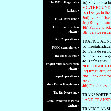
The 1922 rolling stock
•
5o) Servicio exclu
SOUTHBOUND 
Railcars
•
1st) Delays in the
2nd) Lack of fixed
FCCC extensions
•
3rd) Rough treatm
FCCC reconstruction
4th) Failure to a
photos
•
5th) Service restri
FCCC operations
•
TRAFICO AL N
1o) Irregularidade
FCCC extra photos
•
2o) Falta de servi
The line to Esquel
•
3o) Proceso a segu
4o) Tarífas fijas
Esquel route construction
NORTHBOUND 
photos
•
1st) Irregularity of
2nd) Lack of thro
Esquel operations
•
3rd)
More Esquel line photos
•
4th) Fixed rates
The Río Negro line
•
TRANSPORTE P
LAND TRANSPO
Com. Rivadavia to Punta
Piedras
•
TRAFICO AL S