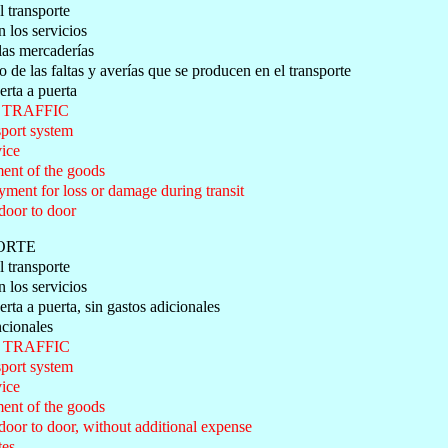
l transporte
 los servicios
las mercaderías
 de las faltas y averías que se producen en el transporte
erta a puerta
TRAFFIC
sport system
ice
ment of the goods
ment for loss or damage during transit
door to door
ORTE
l transporte
 los servicios
erta a puerta, sin gastos adicionales
ncionales
TRAFFIC
sport system
ice
ment of the goods
door to door, without additional expense
tes