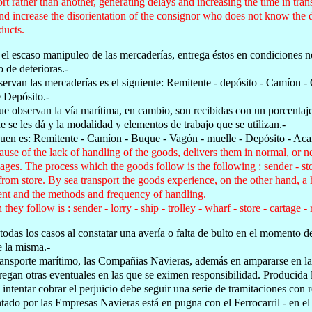
ort rather than another, generating delays and increasing the time in tra
nd increase the disorientation of the consignor who does not know the dat
ducts.
 el escaso manipuleo de las mercaderías, entrega éstos en condiciones 
 de deterioras.-
ervan las mercaderías es el siguiente: Remitente - depósito - Camíon -
 Depósito.-
e observan la vía marítima, en cambio, son recibidas con un porcentaje 
 se les dá y la modalidad y elementos de trabajo que se utilizan.-
guen es: Remitente - Camíon - Buque - Vagón - muelle - Depósito - Acar
ause of the lack of handling of the goods, delivers them in normal, or 
ges. The process which the goods follow is the following : sender - store
om store. By sea transport the goods experience, on the other hand, a 
ent and the methods and frequency of handling.
hey follow is : sender - lorry - ship - trolley - wharf - store - cartage - 
todas los casos al constatar una avería o falta de bulto en el momento d
e la misma.-
ansporte marítimo, las Compañias Navieras, además en ampararse en la g
egan otras eventuales en las que se eximen responsibilidad. Producida la
 intentar cobrar el perjuicio debe seguir una serie de tramitaciones con 
entado por las Empresas Navieras está en pugna con el Ferrocarril - en